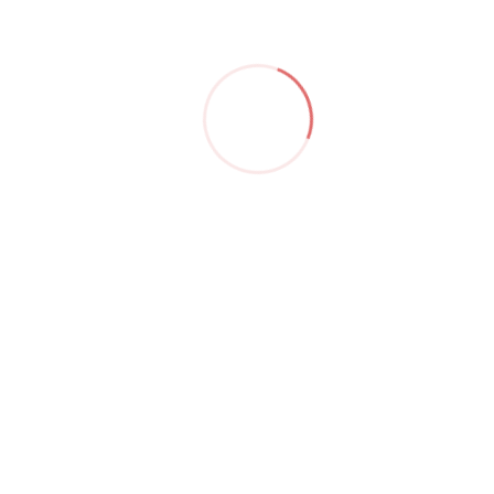
um
at
ut
im
im
r.
,