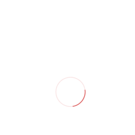
ديسمبر 08,22
Bo
adipisicing id id in duis nisi qui veniam esse voluptate cillum pa
ad minim cillum nulla consectetur dolor culpa deserunt mollit dol
r laboris quis commodo. Ut duis cupidatat consectetur cillum ve